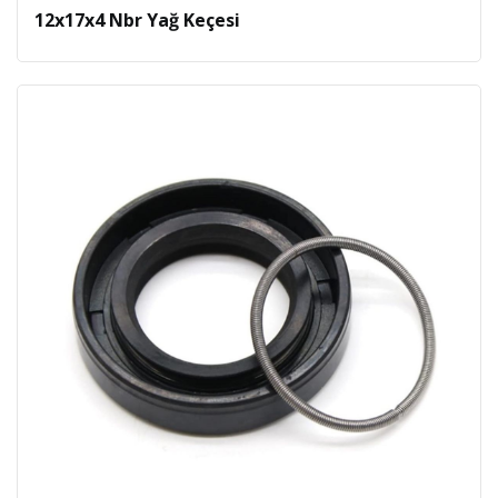
12x17x4 Nbr Yağ Keçesi