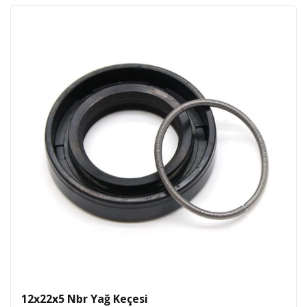
12x22x5 Nbr Yağ Keçesi