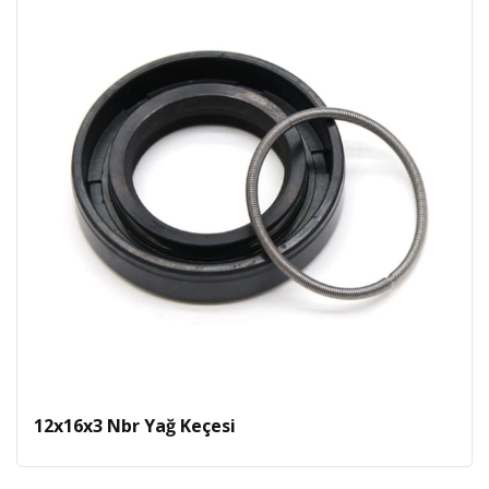
12x16x3 Nbr Yağ Keçesi