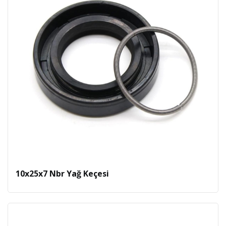
10x25x7 Nbr Yağ Keçesi