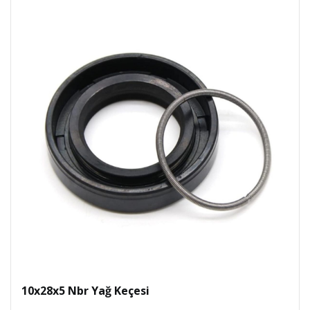
10x28x5 Nbr Yağ Keçesi