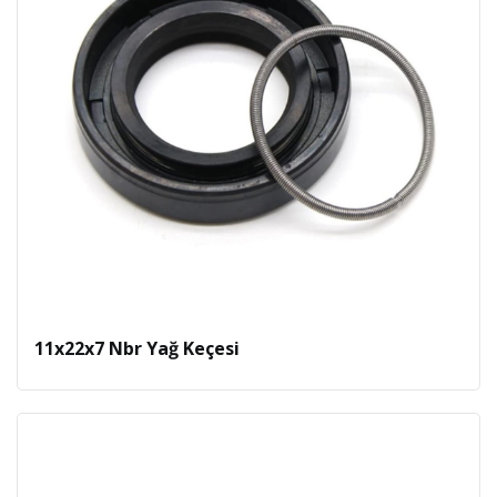
11x22x7 Nbr Yağ Keçesi