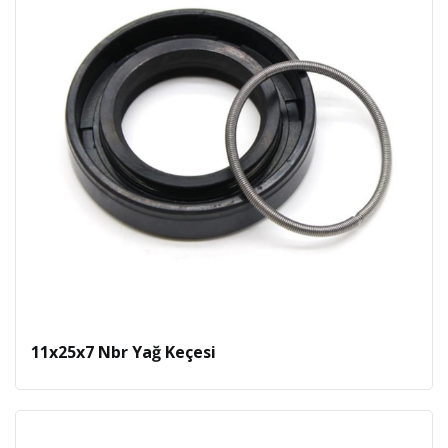
11x25x7 Nbr Yağ Keçesi