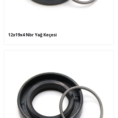
12x19x4 Nbr Yağ Keçesi