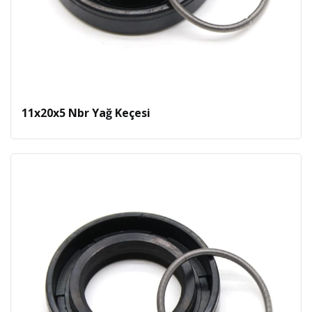
11x20x5 Nbr Yağ Keçesi