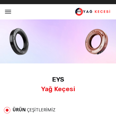
Offcanvas Menu Open
EYS
Yağ Keçesi
ÜRÜN
ÇEŞITLERIMIZ