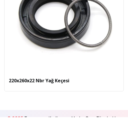
220x260x22 Nbr Yağ Keçesi
© 2025
Tasarım ve Kodlama -
MedyaGon
. Tüm hakları
saklıdır.