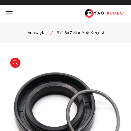
Offcanvas Menu Open
Anasayfa
9x16x7 Nbr Yağ Keçesi
product view