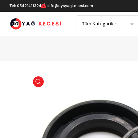
Tel: 05421411324
info@eysyagkecesi.com
product view