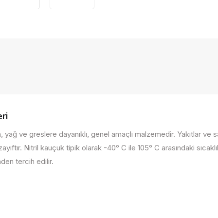
ri
 yağ ve greslere dayanıklı, genel amaçlı malzemedir. Yakıtlar ve sanay
ayıftır. Nitril kauçuk tipik olarak -40° C ile 105° C arasındaki sıcaklık
en tercih edilir.