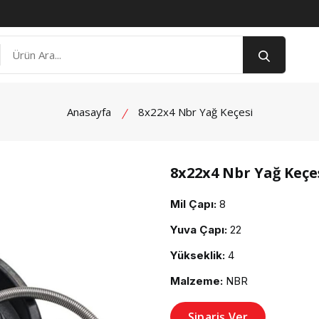
Anasayfa
8x22x4 Nbr Yağ Keçesi
8x22x4 Nbr Yağ Keçe
product view
Mil Çapı:
8
Yuva Çapı:
22
Yükseklik:
4
Malzeme:
NBR
Sipariş Ver