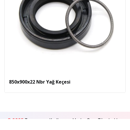
850x900x22 Nbr Yağ Keçesi
© 2025
Tasarım ve Kodlama -
MedyaGon
. Tüm hakları
saklıdır.