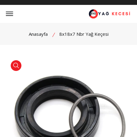
Offcanvas Menu Open
Anasayfa
8x18x7 Nbr Yağ Keçesi
product view