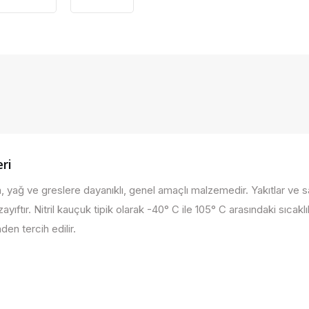
ri
 yağ ve greslere dayanıklı, genel amaçlı malzemedir. Yakıtlar ve sanay
ayıftır. Nitril kauçuk tipik olarak -40° C ile 105° C arasındaki sıcaklık
en tercih edilir.