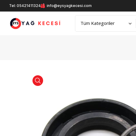
Tel: 05421411324
info@eysyagkecesi.com
product view