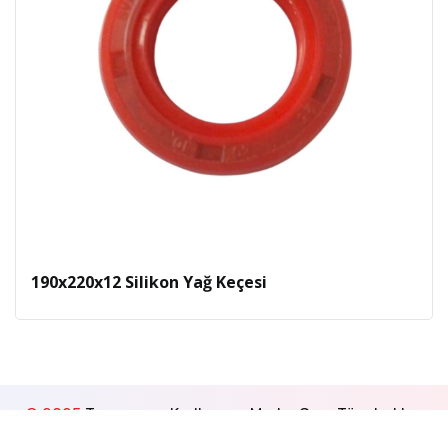
190x220x12 Silikon Yağ Keçesi
© 2025
Tasarım ve Kodlama -
MedyaGon
. Tüm hakları
saklıdır.