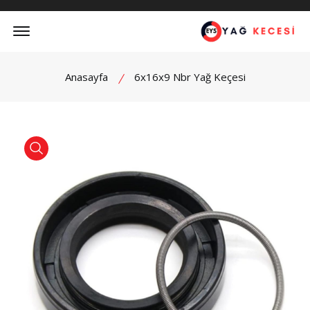
Offcanvas Menu Open
Anasayfa
6x16x9 Nbr Yağ Keçesi
product view