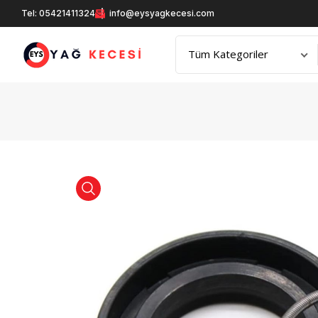
Tel: 05421411324
info@eysyagkecesi.com
product view