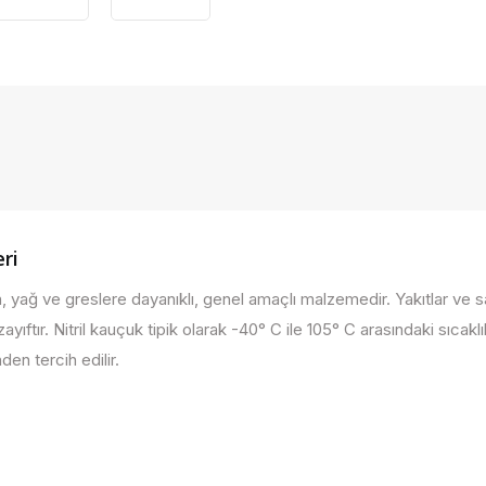
ri
 yağ ve greslere dayanıklı, genel amaçlı malzemedir. Yakıtlar ve sanay
ayıftır. Nitril kauçuk tipik olarak -40° C ile 105° C arasındaki sıcaklık
en tercih edilir.