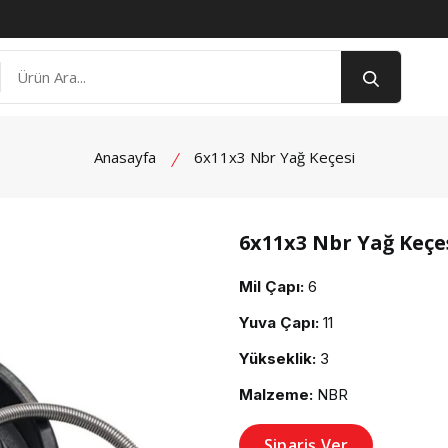
Anasayfa
6x11x3 Nbr Yağ Keçesi
6x11x3 Nbr Yağ Keçe
product view
Mil Çapı:
6
Yuva Çapı:
11
Yükseklik:
3
Malzeme:
NBR
Sipariş Ver