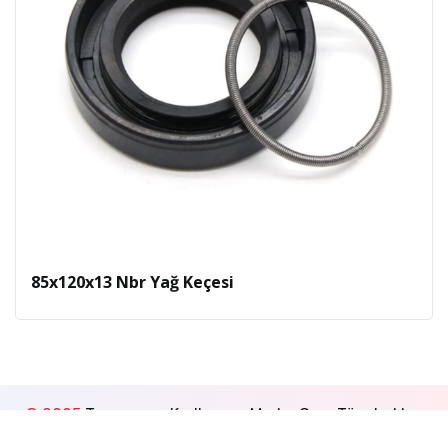
85x120x13 Nbr Yağ Keçesi
© 2025
Tasarım ve Kodlama -
MedyaGon
. Tüm hakları
saklıdır.